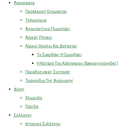
Λαογραφία
Προέλευση Ονομασίας
Τοπωνύμια
Αγοριανίτικο Γλωσσάρι
Λαϊκές Ρήσεις
Λαϊκοί Θρύλοι Και Δοξασίες
Το Σμερδάκι Ή Σμυρδάκι
Η Κατάρα Του Καλόγερου (Δεκαοχτούρηδες)
Παραδοσιακές Συνταγές
Τραγούδια Της Αγόριανης
Φύση
Χλωρίδα
Πανίδα
Σύλλογος
Ιστορικό Συλλόγου