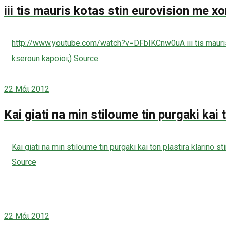
iii tis mauris kotas stin eurovision me 
http://www.youtube.com/watch?v=DFbIKCnw0uA iii tis mauris 
kseroun kapoioi;) Source
22
Μάι 2012
Kai giati na min stiloume tin purgaki kai 
Kai giati na min stiloume tin purgaki kai ton plastira klarino 
Source
22
Μάι 2012