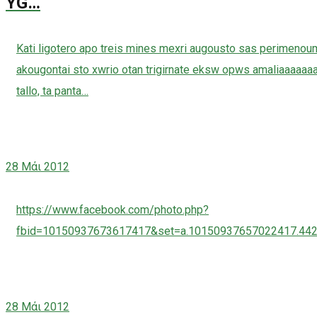
YG…
Kati ligotero apo treis mines mexri augousto sas perimenoum
akougontai sto xwrio otan trigirnate eksw opws amaliaaaa
tallo, ta panta…
28
Μάι 2012
https://www.facebook.com/photo.php?
fbid=10150937673617417&set=a.10150937657022417.4421
28
Μάι 2012