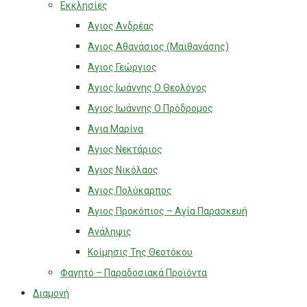
Εκκλησίες
Άγιος Ανδρέας
Άγιος Αθανάσιος (Μαϊθανάσης)
Άγιος Γεώργιος
Άγιος Ιωάννης Ο Θεολόγος
Άγιος Ιωάννης Ο Πρόδρομος
Άγια Μαρίνα
Άγιος Νεκτάριος
Άγιος Νικόλαος
Άγιος Πολύκαρπος
Άγιος Προκόπιος – Αγία Παρασκευή
Ανάληψις
Κοίμησις Της Θεοτόκου
Φαγητό – Παραδοσιακά Προϊόντα
Διαμονή