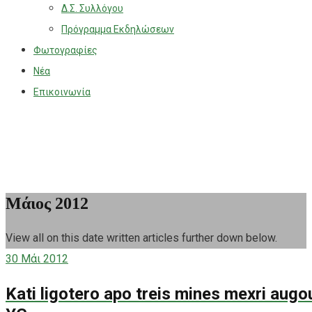
Δ.Σ. Συλλόγου
Πρόγραμμα Εκδηλώσεων
Φωτογραφίες
Νέα
Επικοινωνία
Μάιος 2012
View all on this date written articles further down below.
30
Μάι 2012
Kati ligotero apo treis mines mexri au