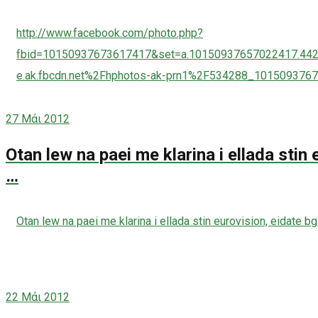
http://www.facebook.com/photo.php?
fbid=10150937673617417&set=a.10150937657022417.44
e.ak.fbcdn.net%2Fhphotos-ak-prn1%2F534288_101509376
27
Μάι 2012
Otan lew na paei me klarina i ellada stin
…
Otan lew na paei me klarina i ellada stin eurovision, eidate 
22
Μάι 2012