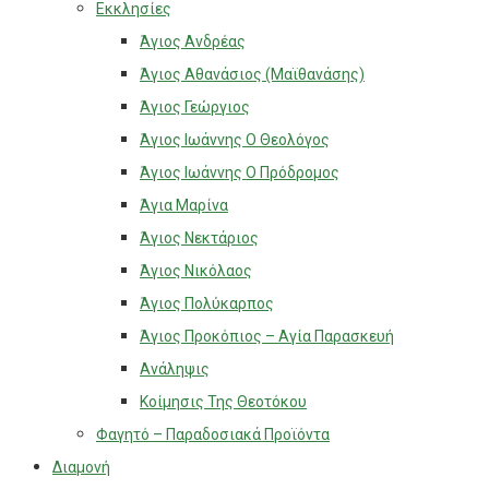
Εκκλησίες
Άγιος Ανδρέας
Άγιος Αθανάσιος (Μαϊθανάσης)
Άγιος Γεώργιος
Άγιος Ιωάννης Ο Θεολόγος
Άγιος Ιωάννης Ο Πρόδρομος
Άγια Μαρίνα
Άγιος Νεκτάριος
Άγιος Νικόλαος
Άγιος Πολύκαρπος
Άγιος Προκόπιος – Αγία Παρασκευή
Ανάληψις
Κοίμησις Της Θεοτόκου
Φαγητό – Παραδοσιακά Προϊόντα
Διαμονή