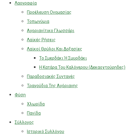
Λαογραφία
Προέλευση Ονομασίας
Τοπωνύμια
Αγοριανίτικο Γλωσσάρι
Λαϊκές Ρήσεις
Λαϊκοί Θρύλοι Και Δοξασίες
Το Σμερδάκι Ή Σμυρδάκι
Η Κατάρα Του Καλόγερου (Δεκαοχτούρηδες)
Παραδοσιακές Συνταγές
Τραγούδια Της Αγόριανης
Φύση
Χλωρίδα
Πανίδα
Σύλλογος
Ιστορικό Συλλόγου