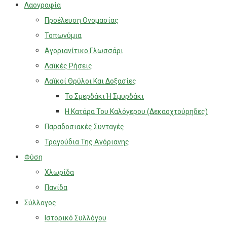
Λαογραφία
Προέλευση Ονομασίας
Τοπωνύμια
Αγοριανίτικο Γλωσσάρι
Λαϊκές Ρήσεις
Λαϊκοί Θρύλοι Και Δοξασίες
Το Σμερδάκι Ή Σμυρδάκι
Η Κατάρα Του Καλόγερου (Δεκαοχτούρηδες)
Παραδοσιακές Συνταγές
Τραγούδια Της Αγόριανης
Φύση
Χλωρίδα
Πανίδα
Σύλλογος
Ιστορικό Συλλόγου