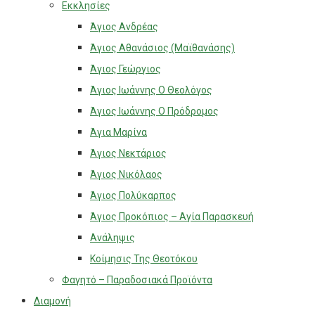
Εκκλησίες
Άγιος Ανδρέας
Άγιος Αθανάσιος (Μαϊθανάσης)
Άγιος Γεώργιος
Άγιος Ιωάννης Ο Θεολόγος
Άγιος Ιωάννης Ο Πρόδρομος
Άγια Μαρίνα
Άγιος Νεκτάριος
Άγιος Νικόλαος
Άγιος Πολύκαρπος
Άγιος Προκόπιος – Αγία Παρασκευή
Ανάληψις
Κοίμησις Της Θεοτόκου
Φαγητό – Παραδοσιακά Προϊόντα
Διαμονή