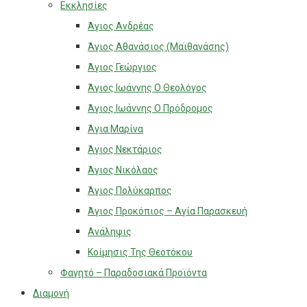
Εκκλησίες
Άγιος Ανδρέας
Άγιος Αθανάσιος (Μαϊθανάσης)
Άγιος Γεώργιος
Άγιος Ιωάννης Ο Θεολόγος
Άγιος Ιωάννης Ο Πρόδρομος
Άγια Μαρίνα
Άγιος Νεκτάριος
Άγιος Νικόλαος
Άγιος Πολύκαρπος
Άγιος Προκόπιος – Αγία Παρασκευή
Ανάληψις
Κοίμησις Της Θεοτόκου
Φαγητό – Παραδοσιακά Προϊόντα
Διαμονή