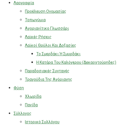
Λαογραφία
Προέλευση Ονομασίας
Τοπωνύμια
Αγοριανίτικο Γλωσσάρι
Λαϊκές Ρήσεις
Λαϊκοί Θρύλοι Και Δοξασίες
Το Σμερδάκι Ή Σμυρδάκι
Η Κατάρα Του Καλόγερου (Δεκαοχτούρηδες)
Παραδοσιακές Συνταγές
Τραγούδια Της Αγόριανης
Φύση
Χλωρίδα
Πανίδα
Σύλλογος
Ιστορικό Συλλόγου