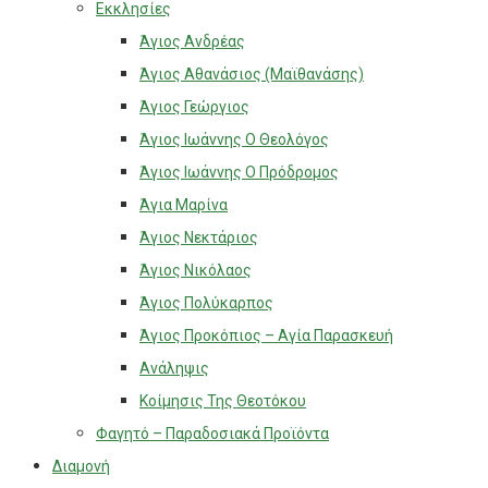
Εκκλησίες
Άγιος Ανδρέας
Άγιος Αθανάσιος (Μαϊθανάσης)
Άγιος Γεώργιος
Άγιος Ιωάννης Ο Θεολόγος
Άγιος Ιωάννης Ο Πρόδρομος
Άγια Μαρίνα
Άγιος Νεκτάριος
Άγιος Νικόλαος
Άγιος Πολύκαρπος
Άγιος Προκόπιος – Αγία Παρασκευή
Ανάληψις
Κοίμησις Της Θεοτόκου
Φαγητό – Παραδοσιακά Προϊόντα
Διαμονή