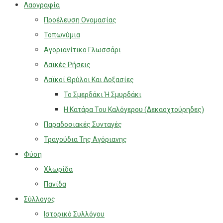
Λαογραφία
Προέλευση Ονομασίας
Τοπωνύμια
Αγοριανίτικο Γλωσσάρι
Λαϊκές Ρήσεις
Λαϊκοί Θρύλοι Και Δοξασίες
Το Σμερδάκι Ή Σμυρδάκι
Η Κατάρα Του Καλόγερου (Δεκαοχτούρηδες)
Παραδοσιακές Συνταγές
Τραγούδια Της Αγόριανης
Φύση
Χλωρίδα
Πανίδα
Σύλλογος
Ιστορικό Συλλόγου