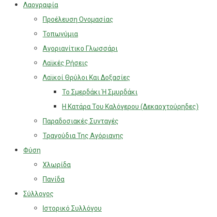
Λαογραφία
Προέλευση Ονομασίας
Τοπωνύμια
Αγοριανίτικο Γλωσσάρι
Λαϊκές Ρήσεις
Λαϊκοί Θρύλοι Και Δοξασίες
Το Σμερδάκι Ή Σμυρδάκι
Η Κατάρα Του Καλόγερου (Δεκαοχτούρηδες)
Παραδοσιακές Συνταγές
Τραγούδια Της Αγόριανης
Φύση
Χλωρίδα
Πανίδα
Σύλλογος
Ιστορικό Συλλόγου