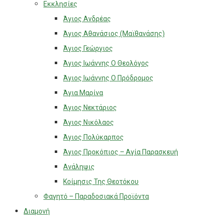
Εκκλησίες
Άγιος Ανδρέας
Άγιος Αθανάσιος (Μαϊθανάσης)
Άγιος Γεώργιος
Άγιος Ιωάννης Ο Θεολόγος
Άγιος Ιωάννης Ο Πρόδρομος
Άγια Μαρίνα
Άγιος Νεκτάριος
Άγιος Νικόλαος
Άγιος Πολύκαρπος
Άγιος Προκόπιος – Αγία Παρασκευή
Ανάληψις
Κοίμησις Της Θεοτόκου
Φαγητό – Παραδοσιακά Προϊόντα
Διαμονή