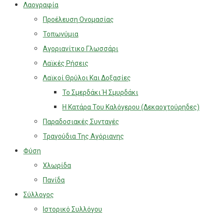
Λαογραφία
Προέλευση Ονομασίας
Τοπωνύμια
Αγοριανίτικο Γλωσσάρι
Λαϊκές Ρήσεις
Λαϊκοί Θρύλοι Και Δοξασίες
Το Σμερδάκι Ή Σμυρδάκι
Η Κατάρα Του Καλόγερου (Δεκαοχτούρηδες)
Παραδοσιακές Συνταγές
Τραγούδια Της Αγόριανης
Φύση
Χλωρίδα
Πανίδα
Σύλλογος
Ιστορικό Συλλόγου