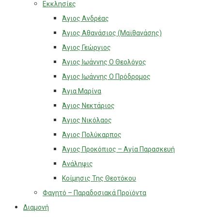
Εκκλησίες
Άγιος Ανδρέας
Άγιος Αθανάσιος (Μαϊθανάσης)
Άγιος Γεώργιος
Άγιος Ιωάννης Ο Θεολόγος
Άγιος Ιωάννης Ο Πρόδρομος
Άγια Μαρίνα
Άγιος Νεκτάριος
Άγιος Νικόλαος
Άγιος Πολύκαρπος
Άγιος Προκόπιος – Αγία Παρασκευή
Ανάληψις
Κοίμησις Της Θεοτόκου
Φαγητό – Παραδοσιακά Προϊόντα
Διαμονή