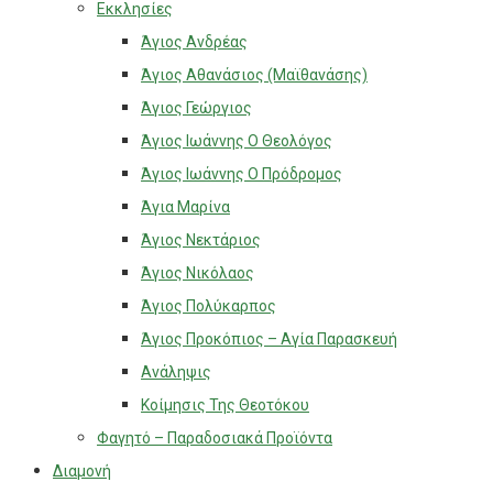
Εκκλησίες
Άγιος Ανδρέας
Άγιος Αθανάσιος (Μαϊθανάσης)
Άγιος Γεώργιος
Άγιος Ιωάννης Ο Θεολόγος
Άγιος Ιωάννης Ο Πρόδρομος
Άγια Μαρίνα
Άγιος Νεκτάριος
Άγιος Νικόλαος
Άγιος Πολύκαρπος
Άγιος Προκόπιος – Αγία Παρασκευή
Ανάληψις
Κοίμησις Της Θεοτόκου
Φαγητό – Παραδοσιακά Προϊόντα
Διαμονή