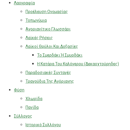
Λαογραφία
Προέλευση Ονομασίας
Τοπωνύμια
Αγοριανίτικο Γλωσσάρι
Λαϊκές Ρήσεις
Λαϊκοί Θρύλοι Και Δοξασίες
Το Σμερδάκι Ή Σμυρδάκι
Η Κατάρα Του Καλόγερου (Δεκαοχτούρηδες)
Παραδοσιακές Συνταγές
Τραγούδια Της Αγόριανης
Φύση
Χλωρίδα
Πανίδα
Σύλλογος
Ιστορικό Συλλόγου