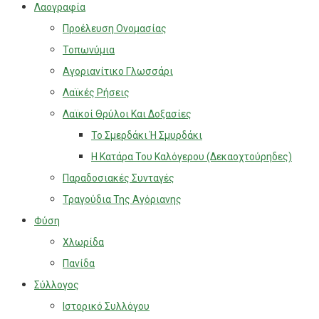
Λαογραφία
Προέλευση Ονομασίας
Τοπωνύμια
Αγοριανίτικο Γλωσσάρι
Λαϊκές Ρήσεις
Λαϊκοί Θρύλοι Και Δοξασίες
Το Σμερδάκι Ή Σμυρδάκι
Η Κατάρα Του Καλόγερου (Δεκαοχτούρηδες)
Παραδοσιακές Συνταγές
Τραγούδια Της Αγόριανης
Φύση
Χλωρίδα
Πανίδα
Σύλλογος
Ιστορικό Συλλόγου