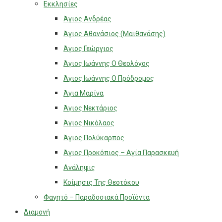
Εκκλησίες
Άγιος Ανδρέας
Άγιος Αθανάσιος (Μαϊθανάσης)
Άγιος Γεώργιος
Άγιος Ιωάννης Ο Θεολόγος
Άγιος Ιωάννης Ο Πρόδρομος
Άγια Μαρίνα
Άγιος Νεκτάριος
Άγιος Νικόλαος
Άγιος Πολύκαρπος
Άγιος Προκόπιος – Αγία Παρασκευή
Ανάληψις
Κοίμησις Της Θεοτόκου
Φαγητό – Παραδοσιακά Προϊόντα
Διαμονή