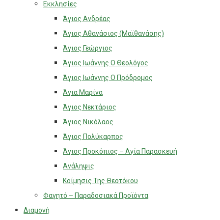
Εκκλησίες
Άγιος Ανδρέας
Άγιος Αθανάσιος (Μαϊθανάσης)
Άγιος Γεώργιος
Άγιος Ιωάννης Ο Θεολόγος
Άγιος Ιωάννης Ο Πρόδρομος
Άγια Μαρίνα
Άγιος Νεκτάριος
Άγιος Νικόλαος
Άγιος Πολύκαρπος
Άγιος Προκόπιος – Αγία Παρασκευή
Ανάληψις
Κοίμησις Της Θεοτόκου
Φαγητό – Παραδοσιακά Προϊόντα
Διαμονή