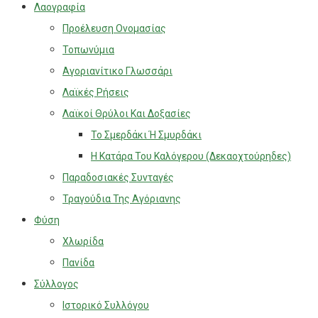
Λαογραφία
Προέλευση Ονομασίας
Τοπωνύμια
Αγοριανίτικο Γλωσσάρι
Λαϊκές Ρήσεις
Λαϊκοί Θρύλοι Και Δοξασίες
Το Σμερδάκι Ή Σμυρδάκι
Η Κατάρα Του Καλόγερου (Δεκαοχτούρηδες)
Παραδοσιακές Συνταγές
Τραγούδια Της Αγόριανης
Φύση
Χλωρίδα
Πανίδα
Σύλλογος
Ιστορικό Συλλόγου