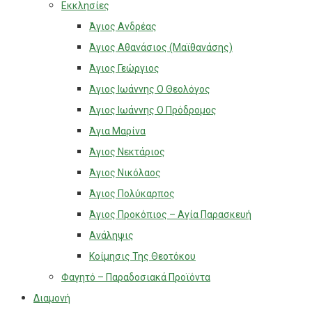
Εκκλησίες
Άγιος Ανδρέας
Άγιος Αθανάσιος (Μαϊθανάσης)
Άγιος Γεώργιος
Άγιος Ιωάννης Ο Θεολόγος
Άγιος Ιωάννης Ο Πρόδρομος
Άγια Μαρίνα
Άγιος Νεκτάριος
Άγιος Νικόλαος
Άγιος Πολύκαρπος
Άγιος Προκόπιος – Αγία Παρασκευή
Ανάληψις
Κοίμησις Της Θεοτόκου
Φαγητό – Παραδοσιακά Προϊόντα
Διαμονή