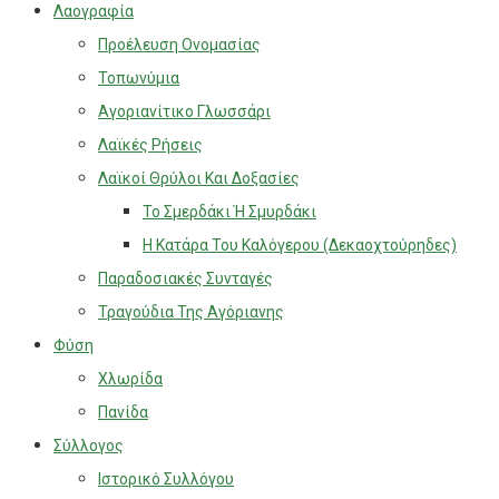
Λαογραφία
Προέλευση Ονομασίας
Τοπωνύμια
Αγοριανίτικο Γλωσσάρι
Λαϊκές Ρήσεις
Λαϊκοί Θρύλοι Και Δοξασίες
Το Σμερδάκι Ή Σμυρδάκι
Η Κατάρα Του Καλόγερου (Δεκαοχτούρηδες)
Παραδοσιακές Συνταγές
Τραγούδια Της Αγόριανης
Φύση
Χλωρίδα
Πανίδα
Σύλλογος
Ιστορικό Συλλόγου