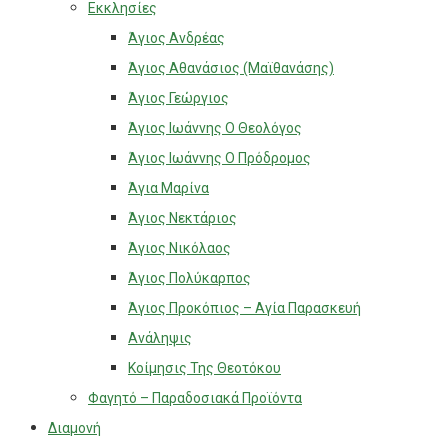
Εκκλησίες
Άγιος Ανδρέας
Άγιος Αθανάσιος (Μαϊθανάσης)
Άγιος Γεώργιος
Άγιος Ιωάννης Ο Θεολόγος
Άγιος Ιωάννης Ο Πρόδρομος
Άγια Μαρίνα
Άγιος Νεκτάριος
Άγιος Νικόλαος
Άγιος Πολύκαρπος
Άγιος Προκόπιος – Αγία Παρασκευή
Ανάληψις
Κοίμησις Της Θεοτόκου
Φαγητό – Παραδοσιακά Προϊόντα
Διαμονή