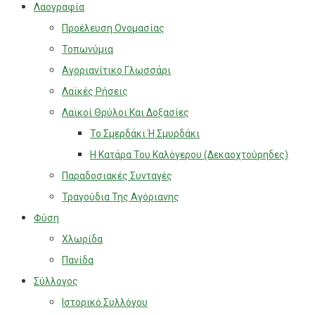
Λαογραφία
Προέλευση Ονομασίας
Τοπωνύμια
Αγοριανίτικο Γλωσσάρι
Λαϊκές Ρήσεις
Λαϊκοί Θρύλοι Και Δοξασίες
Το Σμερδάκι Ή Σμυρδάκι
Η Κατάρα Του Καλόγερου (Δεκαοχτούρηδες)
Παραδοσιακές Συνταγές
Τραγούδια Της Αγόριανης
Φύση
Χλωρίδα
Πανίδα
Σύλλογος
Ιστορικό Συλλόγου