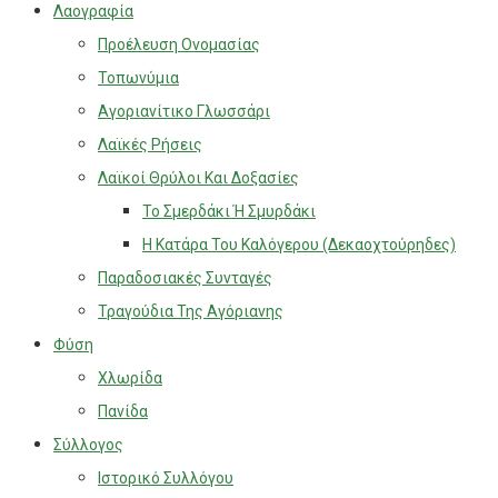
Λαογραφία
Προέλευση Ονομασίας
Τοπωνύμια
Αγοριανίτικο Γλωσσάρι
Λαϊκές Ρήσεις
Λαϊκοί Θρύλοι Και Δοξασίες
Το Σμερδάκι Ή Σμυρδάκι
Η Κατάρα Του Καλόγερου (Δεκαοχτούρηδες)
Παραδοσιακές Συνταγές
Τραγούδια Της Αγόριανης
Φύση
Χλωρίδα
Πανίδα
Σύλλογος
Ιστορικό Συλλόγου