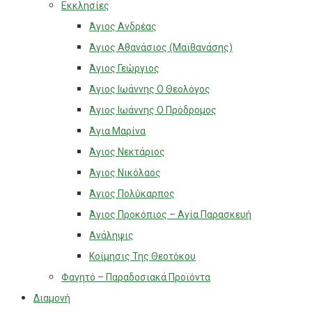
Εκκλησίες
Άγιος Ανδρέας
Άγιος Αθανάσιος (Μαϊθανάσης)
Άγιος Γεώργιος
Άγιος Ιωάννης Ο Θεολόγος
Άγιος Ιωάννης Ο Πρόδρομος
Άγια Μαρίνα
Άγιος Νεκτάριος
Άγιος Νικόλαος
Άγιος Πολύκαρπος
Άγιος Προκόπιος – Αγία Παρασκευή
Ανάληψις
Κοίμησις Της Θεοτόκου
Φαγητό – Παραδοσιακά Προϊόντα
Διαμονή