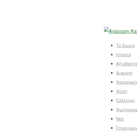
Το Χωριό
Ιστορία
Αξιοθέατα
Διαμονή
Λαογραφί
Φύση
Σύλλογος
Φωτογραφ
Νέα
Επικοινων