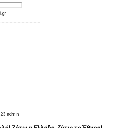
.gr
023
admin
λλά! Ζήτω η Ελλάδα, ζήτω το Έθνος!