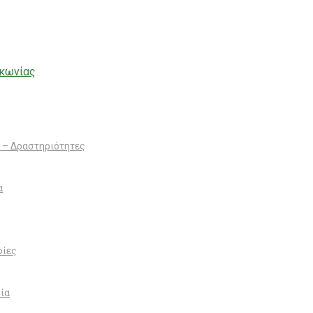
 – Δραστηριότητες
α
ίες
ία