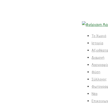
Το Χωριό
Ιστορία
Αξιοθέατα
Διαμονή
Λαογραφί
Φύση
Σύλλογος
Φωτογραφ
Νέα
Επικοινων