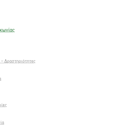
 – Δραστηριότητες
α
ίες
ία