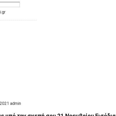
.gr
 2021
admin
ε υπό την σκεπή σου 21 Νοεμβρίου Εισόδια