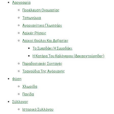
Λαογραφία
Προέλευση Ονομασίας
Τοπωνύμια
Αγοριανίτικο Γλωσσάρι
Λαϊκές Ρήσεις
Λαϊκοί Θρύλοι Και Δοξασίες
Το Σμερδάκι Ή Σμυρδάκι
Η Κατάρα Του Καλόγερου (Δεκαοχτούρηδες)
Παραδοσιακές Συνταγές
Τραγούδια Της Αγόριανης
Φύση
Χλωρίδα
Πανίδα
Σύλλογος
Ιστορικό Συλλόγου