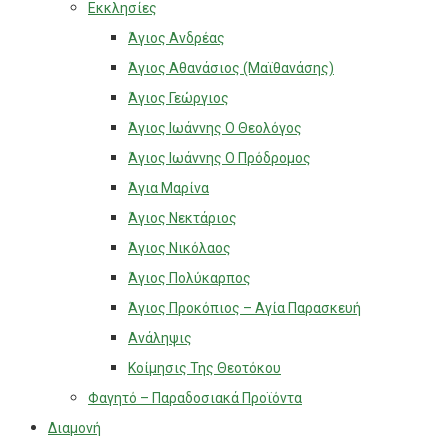
Εκκλησίες
Άγιος Ανδρέας
Άγιος Αθανάσιος (Μαϊθανάσης)
Άγιος Γεώργιος
Άγιος Ιωάννης Ο Θεολόγος
Άγιος Ιωάννης Ο Πρόδρομος
Άγια Μαρίνα
Άγιος Νεκτάριος
Άγιος Νικόλαος
Άγιος Πολύκαρπος
Άγιος Προκόπιος – Αγία Παρασκευή
Ανάληψις
Κοίμησις Της Θεοτόκου
Φαγητό – Παραδοσιακά Προϊόντα
Διαμονή