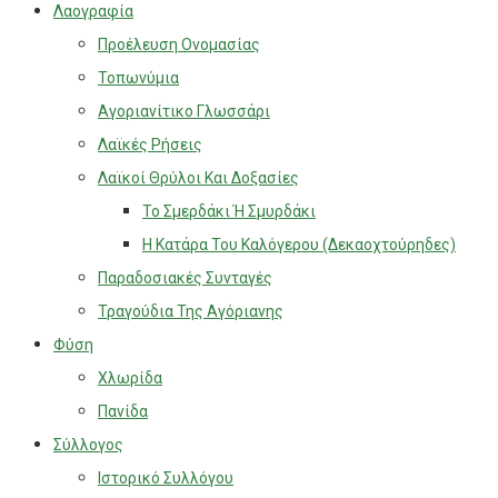
Λαογραφία
Προέλευση Ονομασίας
Τοπωνύμια
Αγοριανίτικο Γλωσσάρι
Λαϊκές Ρήσεις
Λαϊκοί Θρύλοι Και Δοξασίες
Το Σμερδάκι Ή Σμυρδάκι
Η Κατάρα Του Καλόγερου (Δεκαοχτούρηδες)
Παραδοσιακές Συνταγές
Τραγούδια Της Αγόριανης
Φύση
Χλωρίδα
Πανίδα
Σύλλογος
Ιστορικό Συλλόγου