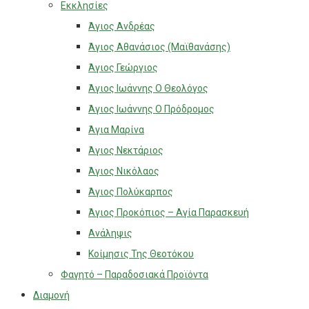
Εκκλησίες
Άγιος Ανδρέας
Άγιος Αθανάσιος (Μαϊθανάσης)
Άγιος Γεώργιος
Άγιος Ιωάννης Ο Θεολόγος
Άγιος Ιωάννης Ο Πρόδρομος
Άγια Μαρίνα
Άγιος Νεκτάριος
Άγιος Νικόλαος
Άγιος Πολύκαρπος
Άγιος Προκόπιος – Αγία Παρασκευή
Ανάληψις
Κοίμησις Της Θεοτόκου
Φαγητό – Παραδοσιακά Προϊόντα
Διαμονή