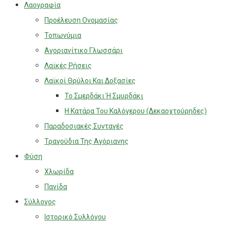
Λαογραφία
Προέλευση Ονομασίας
Τοπωνύμια
Αγοριανίτικο Γλωσσάρι
Λαϊκές Ρήσεις
Λαϊκοί Θρύλοι Και Δοξασίες
Το Σμερδάκι Ή Σμυρδάκι
Η Κατάρα Του Καλόγερου (Δεκαοχτούρηδες)
Παραδοσιακές Συνταγές
Τραγούδια Της Αγόριανης
Φύση
Χλωρίδα
Πανίδα
Σύλλογος
Ιστορικό Συλλόγου