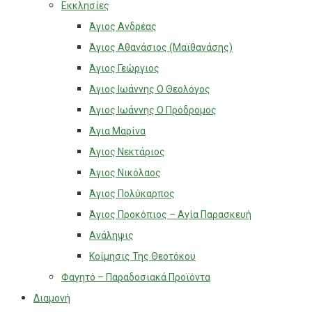
Εκκλησίες
Άγιος Ανδρέας
Άγιος Αθανάσιος (Μαϊθανάσης)
Άγιος Γεώργιος
Άγιος Ιωάννης Ο Θεολόγος
Άγιος Ιωάννης Ο Πρόδρομος
Άγια Μαρίνα
Άγιος Νεκτάριος
Άγιος Νικόλαος
Άγιος Πολύκαρπος
Άγιος Προκόπιος – Αγία Παρασκευή
Ανάληψις
Κοίμησις Της Θεοτόκου
Φαγητό – Παραδοσιακά Προϊόντα
Διαμονή