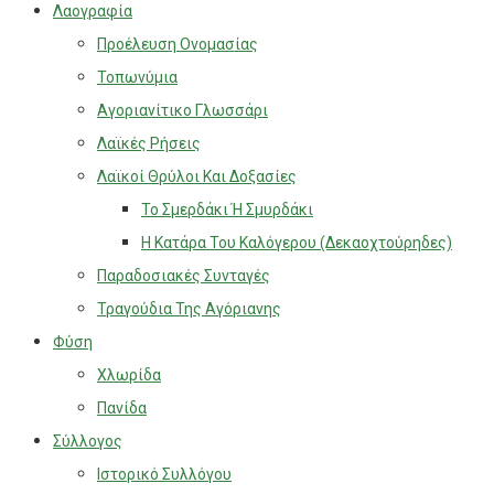
Λαογραφία
Προέλευση Ονομασίας
Τοπωνύμια
Αγοριανίτικο Γλωσσάρι
Λαϊκές Ρήσεις
Λαϊκοί Θρύλοι Και Δοξασίες
Το Σμερδάκι Ή Σμυρδάκι
Η Κατάρα Του Καλόγερου (Δεκαοχτούρηδες)
Παραδοσιακές Συνταγές
Τραγούδια Της Αγόριανης
Φύση
Χλωρίδα
Πανίδα
Σύλλογος
Ιστορικό Συλλόγου