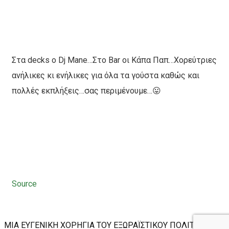
Στα decks o Dj Mane…Στο Bar οι Κάπα Παπ…Χορεύτριε
ς
ανήλικες κι ενήλικες για όλα τα γούστα καθώς και
πολλές εκπλήξεις…σας
περιμένουμε…
😛
Source
ΜΙΑ ΕΥΓΕΝΙΚΗ ΧΟΡΗΓΙΑ ΤΟΥ ΕΞΩΡΑΪΣΤΙΚΟΥ ΠΟΛΙΤΙΣΤΙΚΟΥ