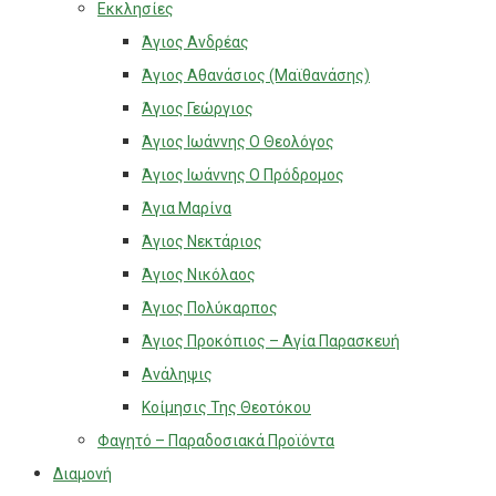
Εκκλησίες
Άγιος Ανδρέας
Άγιος Αθανάσιος (Μαϊθανάσης)
Άγιος Γεώργιος
Άγιος Ιωάννης Ο Θεολόγος
Άγιος Ιωάννης Ο Πρόδρομος
Άγια Μαρίνα
Άγιος Νεκτάριος
Άγιος Νικόλαος
Άγιος Πολύκαρπος
Άγιος Προκόπιος – Αγία Παρασκευή
Ανάληψις
Κοίμησις Της Θεοτόκου
Φαγητό – Παραδοσιακά Προϊόντα
Διαμονή