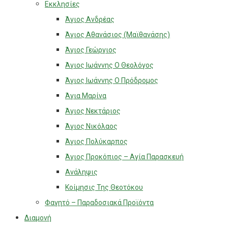
Εκκλησίες
Άγιος Ανδρέας
Άγιος Αθανάσιος (Μαϊθανάσης)
Άγιος Γεώργιος
Άγιος Ιωάννης Ο Θεολόγος
Άγιος Ιωάννης Ο Πρόδρομος
Άγια Μαρίνα
Άγιος Νεκτάριος
Άγιος Νικόλαος
Άγιος Πολύκαρπος
Άγιος Προκόπιος – Αγία Παρασκευή
Ανάληψις
Κοίμησις Της Θεοτόκου
Φαγητό – Παραδοσιακά Προϊόντα
Διαμονή