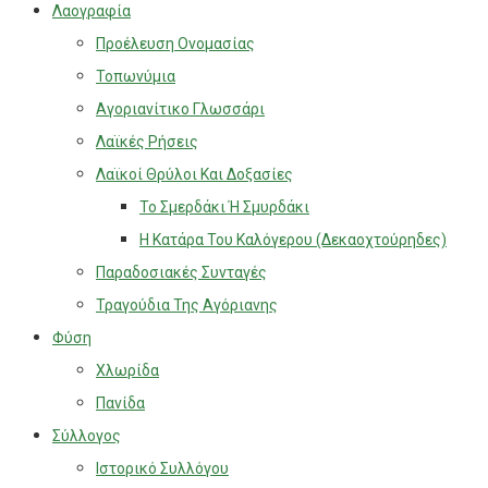
Λαογραφία
Προέλευση Ονομασίας
Τοπωνύμια
Αγοριανίτικο Γλωσσάρι
Λαϊκές Ρήσεις
Λαϊκοί Θρύλοι Και Δοξασίες
Το Σμερδάκι Ή Σμυρδάκι
Η Κατάρα Του Καλόγερου (Δεκαοχτούρηδες)
Παραδοσιακές Συνταγές
Τραγούδια Της Αγόριανης
Φύση
Χλωρίδα
Πανίδα
Σύλλογος
Ιστορικό Συλλόγου