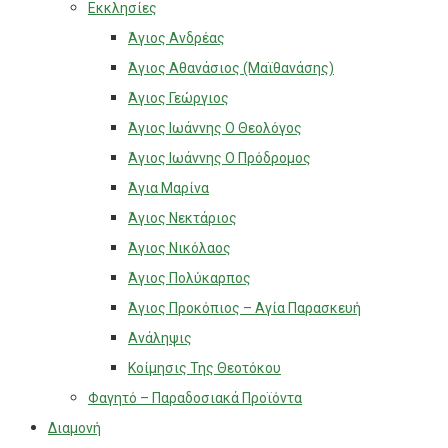
Εκκλησίες
Άγιος Ανδρέας
Άγιος Αθανάσιος (Μαϊθανάσης)
Άγιος Γεώργιος
Άγιος Ιωάννης Ο Θεολόγος
Άγιος Ιωάννης Ο Πρόδρομος
Άγια Μαρίνα
Άγιος Νεκτάριος
Άγιος Νικόλαος
Άγιος Πολύκαρπος
Άγιος Προκόπιος – Αγία Παρασκευή
Ανάληψις
Κοίμησις Της Θεοτόκου
Φαγητό – Παραδοσιακά Προϊόντα
Διαμονή