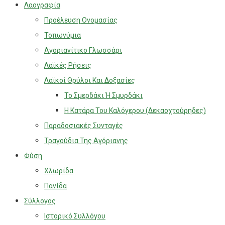
Λαογραφία
Προέλευση Ονομασίας
Τοπωνύμια
Αγοριανίτικο Γλωσσάρι
Λαϊκές Ρήσεις
Λαϊκοί Θρύλοι Και Δοξασίες
Το Σμερδάκι Ή Σμυρδάκι
Η Κατάρα Του Καλόγερου (Δεκαοχτούρηδες)
Παραδοσιακές Συνταγές
Τραγούδια Της Αγόριανης
Φύση
Χλωρίδα
Πανίδα
Σύλλογος
Ιστορικό Συλλόγου