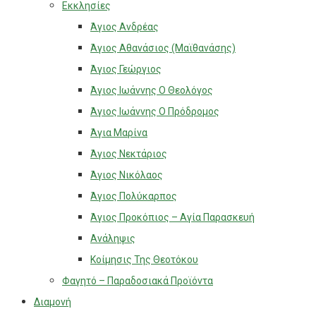
Εκκλησίες
Άγιος Ανδρέας
Άγιος Αθανάσιος (Μαϊθανάσης)
Άγιος Γεώργιος
Άγιος Ιωάννης Ο Θεολόγος
Άγιος Ιωάννης Ο Πρόδρομος
Άγια Μαρίνα
Άγιος Νεκτάριος
Άγιος Νικόλαος
Άγιος Πολύκαρπος
Άγιος Προκόπιος – Αγία Παρασκευή
Ανάληψις
Κοίμησις Της Θεοτόκου
Φαγητό – Παραδοσιακά Προϊόντα
Διαμονή