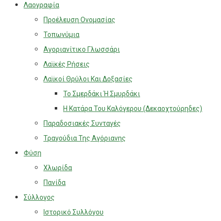
Λαογραφία
Προέλευση Ονομασίας
Τοπωνύμια
Αγοριανίτικο Γλωσσάρι
Λαϊκές Ρήσεις
Λαϊκοί Θρύλοι Και Δοξασίες
Το Σμερδάκι Ή Σμυρδάκι
Η Κατάρα Του Καλόγερου (Δεκαοχτούρηδες)
Παραδοσιακές Συνταγές
Τραγούδια Της Αγόριανης
Φύση
Χλωρίδα
Πανίδα
Σύλλογος
Ιστορικό Συλλόγου