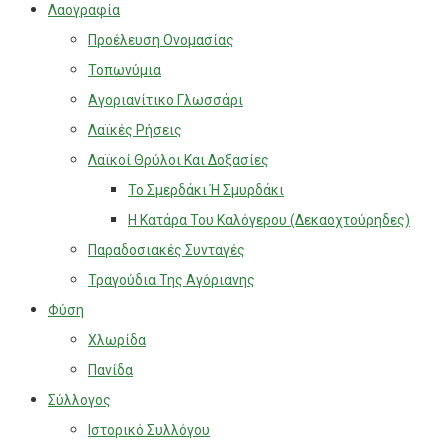
Λαογραφία
Προέλευση Ονομασίας
Τοπωνύμια
Αγοριανίτικο Γλωσσάρι
Λαϊκές Ρήσεις
Λαϊκοί Θρύλοι Και Δοξασίες
Το Σμερδάκι Ή Σμυρδάκι
Η Κατάρα Του Καλόγερου (Δεκαοχτούρηδες)
Παραδοσιακές Συνταγές
Τραγούδια Της Αγόριανης
Φύση
Χλωρίδα
Πανίδα
Σύλλογος
Ιστορικό Συλλόγου