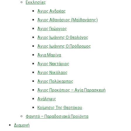
Εκκλησίες
Άγιος Ανδρέας
Άγιος Αθανάσιος (Μαϊθανάσης)
Άγιος Γεώργιος
Άγιος Ιωάννης Ο Θεολόγος
Άγιος Ιωάννης Ο Πρόδρομος
Άγια Μαρίνα
Άγιος Νεκτάριος
Άγιος Νικόλαος
Άγιος Πολύκαρπος
Άγιος Προκόπιος – Αγία Παρασκευή
Ανάληψις
Κοίμησις Της Θεοτόκου
Φαγητό – Παραδοσιακά Προϊόντα
Διαμονή